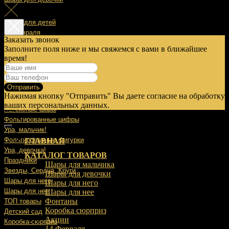
Шары для детей
14 Февраля
Заказать звонок
Заполните поля ниже и мы свяжемся с вами в ближайшее
23 Февраля
время!
8 Марта
Отправить
9 Мая
Нажимая кнопку "Отправить" Вы даете согласие на обработку
Выписка
ваших персональных данных.
Латексные шары
Фольгированные цифры
Ура, мальчик!
Фольгированные фигурки
ГЛАВНАЯ
Ура, девочка!
КАТАЛОГ ТОВАРОВ
Праздники
Шары для мальчика
Звезды, Сердца, Круги
Шары для девочки
Шары для него
Шары для него
Шары для нее
Шары для нее
Фонтаны
ТОП товары
Коробка сюрприз
Детский сад
Акции
Коробка-сюрприз
14 Февраля