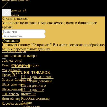
Шары для детей
14 Февраля
Заказать звонок
Заполните поля ниже и мы свяжемся с вами в ближайшее
23 Февраля
время!
8 Марта
Отправить
9 Мая
Нажимая кнопку "Отправить" Вы даете согласие на обработку
Выписка
ваших персональных данных.
Латексные шары
Фольгированные цифры
Ура, мальчик!
Фольгированные фигурки
ГЛАВНАЯ
Ура, девочка!
КАТАЛОГ ТОВАРОВ
Праздники
Шары для мальчика
Звезды, Сердца, Круги
Шары для девочки
Шары для него
Шары для него
Шары для нее
Шары для нее
Фонтаны
ТОП товары
Коробка сюрприз
Детский сад
Акции
Коробка-сюрприз
14 Февраля