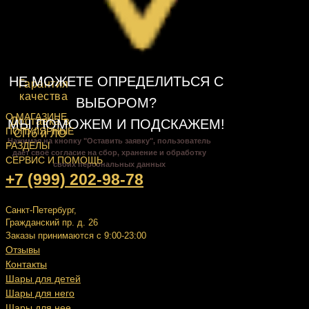
НЕ МОЖЕТЕ ОПРЕДЕЛИТЬСЯ С
Гарантия
качества
ВЫБОРОМ?
О МАГАЗИНЕ
Доставка в
МЫ ПОМОЖЕМ И ПОДСКАЖЕМ!
ПОПУЛЯРНЫЕ
СПб и ЛО
Нажимая на кнопку "Оставить заявку", пользователь
РАЗДЕЛЫ
даёт своё согласие на сбор, хранение и обработку
СЕРВИС И ПОМОЩЬ
своих персональных данных
+7 (999) 202-98-78
Санкт-Петербург,
Гражданский пр. д. 26
Заказы принимаются с 9:00-23:00
Отзывы
Контакты
Шары для детей
Шары для него
Шары для нее