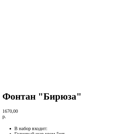
Фонтан "Бирюза"
1670,00
р.
В набор входит:
Гелиевый шар хром-5шт