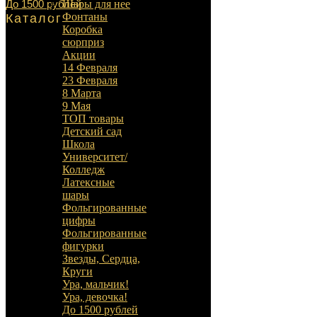
До 1500 рублей
Шары для нее
Фонтаны
Каталог
Коробка
сюрприз
Акции
14 Февраля
23 Февраля
8 Марта
9 Мая
ТОП товары
Детский сад
Школа
Университет/
Колледж
Латексные
шары
Фольгированные
цифры
Фольгированные
фигурки
Звезды, Сердца,
Круги
Ура, мальчик!
Ура, девочка!
До 1500 рублей