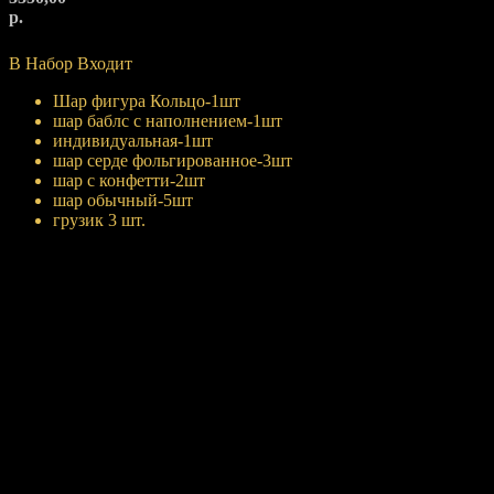
р.
Купить
В Набор Входит
Шар фигура Кольцо-1шт
шар баблс с наполнением-1шт
индивидуальная-1шт
шар серде фольгированное-3шт
шар с конфетти-2шт
шар обычный-5шт
грузик 3 шт.