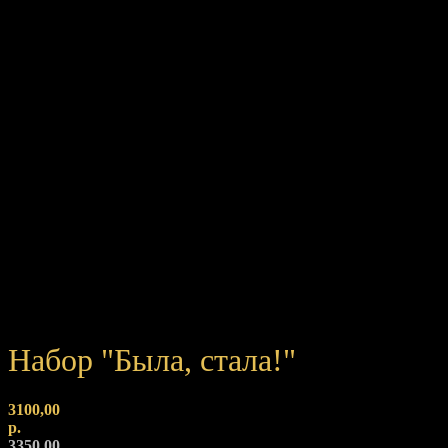
Набор "Была, стала!"
3100,00
р.
3350,00