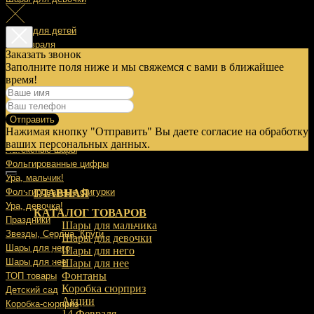
Шары для детей
14 Февраля
Заказать звонок
Заполните поля ниже и мы свяжемся с вами в ближайшее
23 Февраля
время!
8 Марта
Отправить
9 Мая
Нажимая кнопку "Отправить" Вы даете согласие на обработку
Выписка
ваших персональных данных.
Латексные шары
Фольгированные цифры
Ура, мальчик!
Фольгированные фигурки
ГЛАВНАЯ
Ура, девочка!
КАТАЛОГ ТОВАРОВ
Праздники
Шары для мальчика
Звезды, Сердца, Круги
Шары для девочки
Шары для него
Шары для него
Шары для нее
Шары для нее
Фонтаны
ТОП товары
Коробка сюрприз
Детский сад
Акции
Коробка-сюрприз
14 Февраля