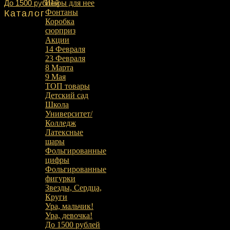
До 1500 рублей
Шары для нее
Фонтаны
Каталог
Коробка
сюрприз
Акции
14 Февраля
23 Февраля
8 Марта
9 Мая
ТОП товары
Детский сад
Школа
Университет/
Колледж
Латексные
шары
Фольгированные
цифры
Фольгированные
фигурки
Звезды, Сердца,
Круги
Ура, мальчик!
Ура, девочка!
До 1500 рублей