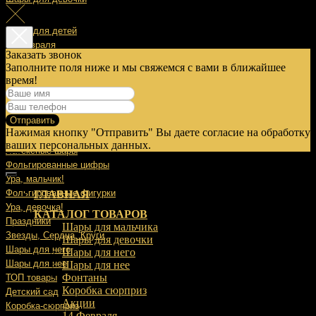
Шары для детей
14 Февраля
Заказать звонок
Заполните поля ниже и мы свяжемся с вами в ближайшее
23 Февраля
время!
8 Марта
Отправить
9 Мая
Нажимая кнопку "Отправить" Вы даете согласие на обработку
Выписка
ваших персональных данных.
Латексные шары
Фольгированные цифры
Ура, мальчик!
Фольгированные фигурки
ГЛАВНАЯ
Ура, девочка!
КАТАЛОГ ТОВАРОВ
Праздники
Шары для мальчика
Звезды, Сердца, Круги
Шары для девочки
Шары для него
Шары для него
Шары для нее
Шары для нее
Фонтаны
ТОП товары
Коробка сюрприз
Детский сад
Акции
Коробка-сюрприз
14 Февраля