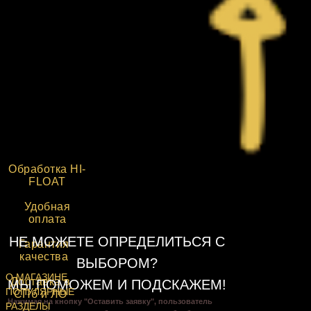
Обработка HI-
FLOAT
Удобная
оплата
НЕ МОЖЕТЕ ОПРЕДЕЛИТЬСЯ С
Гарантия
качества
ВЫБОРОМ?
О МАГАЗИНЕ
Доставка в
МЫ ПОМОЖЕМ И ПОДСКАЖЕМ!
ПОПУЛЯРНЫЕ
СПб и ЛО
Нажимая на кнопку "Оставить заявку", пользователь
РАЗДЕЛЫ