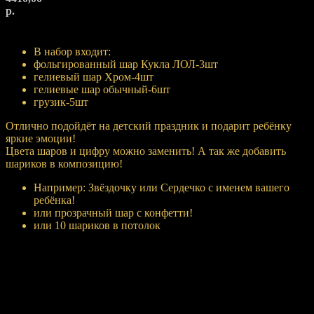
р.
Купить
В набор входит:
фольгированный шар Кукла ЛОЛ-3шт
гелиевый шар Хром-4шт
гелиевые шар обычный-6шт
грузик-5шт
Отлично подойдёт на детский праздник и подарит ребёнку
яркие эмоции!
Цвета шаров и цифру можно заменить! А так же добавить
шариков в композицию!
Например: Звёздочку или Сердечко с именем вашего
ребёнка!
или прозрачный шар с конфетти!
или 10 шариков в потолок