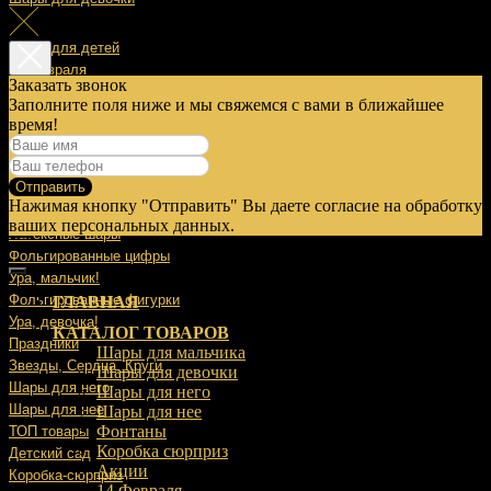
Шары для детей
14 Февраля
Заказать звонок
Заполните поля ниже и мы свяжемся с вами в ближайшее
23 Февраля
время!
8 Марта
Отправить
9 Мая
Нажимая кнопку "Отправить" Вы даете согласие на обработку
Выписка
ваших персональных данных.
Латексные шары
Фольгированные цифры
Ура, мальчик!
Фольгированные фигурки
ГЛАВНАЯ
Ура, девочка!
КАТАЛОГ ТОВАРОВ
Праздники
Шары для мальчика
Звезды, Сердца, Круги
Шары для девочки
Шары для него
Шары для него
Шары для нее
Шары для нее
Фонтаны
ТОП товары
Коробка сюрприз
Детский сад
Акции
Коробка-сюрприз
14 Февраля