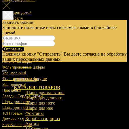
Шары для детей
14 Февраля
Заказать звонок
Заполните поля ниже и мы свяжемся с вами в ближайшее
23 Февраля
время!
8 Марта
Отправить
9 Мая
Нажимая кнопку "Отправить" Вы даете согласие на обработку
Выписка
ваших персональных данных.
Латексные шары
Фольгированные цифры
Ура, мальчик!
Фольгированные фигурки
ГЛАВНАЯ
Ура, девочка!
КАТАЛОГ ТОВАРОВ
Праздники
Шары для мальчика
Звезды, Сердца, Круги
Шары для девочки
Шары для него
Шары для него
Шары для нее
Шары для нее
Фонтаны
ТОП товары
Коробка сюрприз
Детский сад
Акции
Коробка-сюрприз
14 Февраля