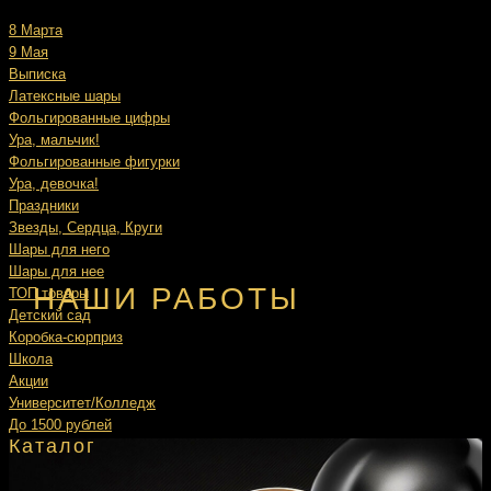
8 Марта
9 Мая
Выписка
Латексные шары
Фольгированные цифры
Ура, мальчик!
Фольгированные фигурки
Ура, девочка!
Праздники
Звезды, Сердца, Круги
Шары для него
Шары для нее
НАШИ РАБОТЫ
ТОП товары
Детский сад
Коробка-сюрприз
Школа
Акции
Университет/Колледж
До 1500 рублей
Каталог