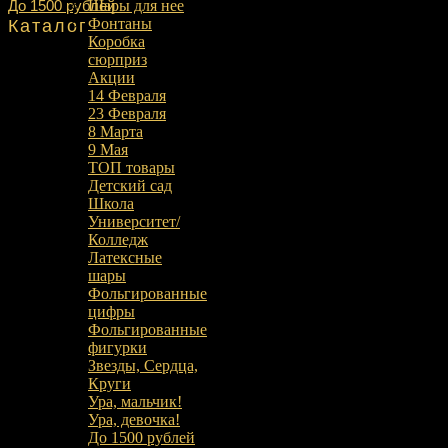
До 1500 рублей
Шары для нее
Фонтаны
Каталог
Коробка
сюрприз
Акции
14 Февраля
23 Февраля
8 Марта
9 Мая
ТОП товары
Детский сад
Школа
Университет/
Колледж
Латексные
шары
Фольгированные
цифры
Фольгированные
фигурки
Звезды, Сердца,
Круги
Ура, мальчик!
Ура, девочка!
До 1500 рублей