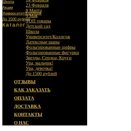
Школа
23 Февраля
Акции
8 Марта
Университет/Колледж
9 Мая
До 1500 рублей
ТОП товары
Каталог
Детский сад
Школа
Университет/Колледж
Латексные шары
Фольгированные цифры
Фольгированные фигурки
Звезды, Сердца, Круги
Ура, мальчик!
Ура, девочка!
До 1500 рублей
ОТЗЫВЫ
КАК ЗАКАЗАТЬ
ОПЛАТА
ДОСТАВКА
КОНТАКТЫ
О НАС