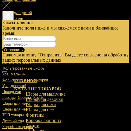
Шары для детей
14 Февраля
Заказать звонок
Заполните поля ниже и мы свяжемся с вами в ближайшее
23 Февраля
время!
8 Марта
Отправить
9 Мая
Нажимая кнопку "Отправить" Вы даете согласие на обработку
Выписка
ваших персональных данных.
Латексные шары
Фольгированные цифры
Ура, мальчик!
Фольгированные фигурки
ГЛАВНАЯ
Ура, девочка!
КАТАЛОГ ТОВАРОВ
Праздники
Шары для мальчика
Звезды, Сердца, Круги
Шары для девочки
Шары для него
Шары для него
Шары для нее
Шары для нее
Фонтаны
ТОП товары
Коробка сюрприз
Детский сад
Акции
Коробка-сюрприз
14 Февраля