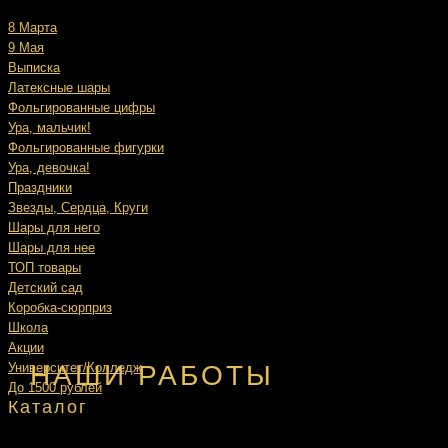
8 Марта
9 Мая
Выписка
Латексные шары
Фольгированные цифры
Ура, мальчик!
Фольгированные фигурки
Ура, девочка!
Праздники
Звезды, Сердца, Круги
Шары для него
Шары для нее
ТОП товары
Детский сад
Коробка-сюрприз
Школа
Акции
НАШИ РАБОТЫ
Университет/Колледж
До 1500 рублей
Каталог