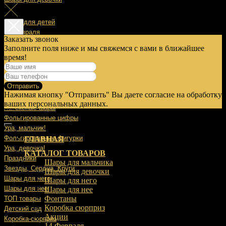
Шары для детей
14 Февраля
Заказать звонок
Заполните поля ниже и мы свяжемся с вами в ближайшее
23 Февраля
время!
8 Марта
Отправить
9 Мая
Нажимая кнопку "Отправить" Вы даете согласие на обработку
Выписка
ваших персональных данных.
Латексные шары
Фольгированные цифры
Ура, мальчик!
Фольгированные фигурки
ГЛАВНАЯ
Ура, девочка!
КАТАЛОГ ТОВАРОВ
Праздники
Шары для мальчика
Звезды, Сердца, Круги
Шары для девочки
Шары для него
Шары для него
Шары для нее
Шары для нее
Фонтаны
ТОП товары
Коробка сюрприз
Детский сад
Акции
Коробка-сюрприз
14 Февраля