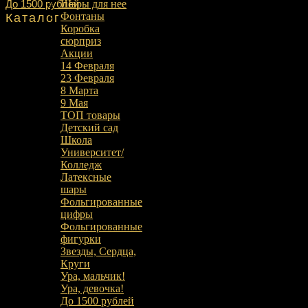
До 1500 рублей
Шары для нее
Фонтаны
Каталог
Коробка
сюрприз
Акции
14 Февраля
23 Февраля
8 Марта
9 Мая
ТОП товары
Детский сад
Школа
Университет/
Колледж
Латексные
шары
Фольгированные
цифры
Фольгированные
фигурки
Звезды, Сердца,
Круги
Ура, мальчик!
Ура, девочка!
До 1500 рублей