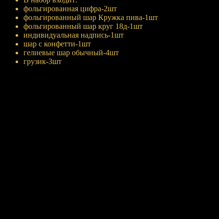
фольгированная цифра-2шт
фольгированный шар Кружка пива-1шт
фольгированный шар круг 18д-1шт
индивидуальная надпись-1шт
шар с конфетти-1шт
гелиевые шар обычный-4шт
грузик-3шт