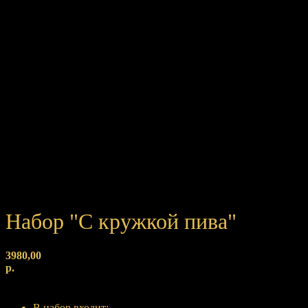
Набор "С кружкой пива"
3980,00
р.
Купить
В набор входит: