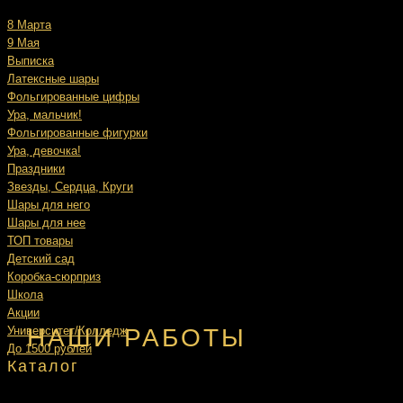
8 Марта
9 Мая
Выписка
Латексные шары
Фольгированные цифры
Ура, мальчик!
Фольгированные фигурки
Ура, девочка!
Праздники
Звезды, Сердца, Круги
Шары для него
Шары для нее
ТОП товары
Детский сад
Коробка-сюрприз
Школа
Акции
НАШИ РАБОТЫ
Университет/Колледж
До 1500 рублей
Каталог