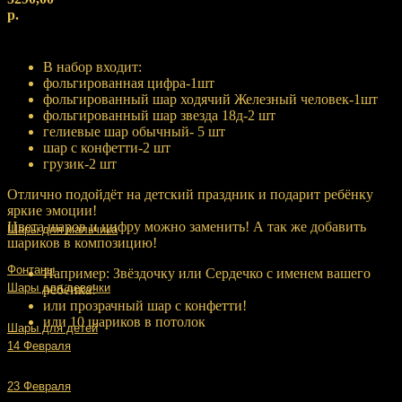
р.
Купить
В набор входит:
фольгированная цифра-1шт
фольгированный шар ходячий Железный человек-1шт
фольгированный шар звезда 18д-2 шт
гелиевые шар обычный- 5 шт
шар с конфетти-2 шт
грузик-2 шт
Отлично подойдёт на детский праздник и подарит ребёнку
яркие эмоции!
Цвета шаров и цифру можно заменить! А так же добавить
Шары для мальчика
шариков в композицию!
Фонтаны
Например: Звёздочку или Сердечко с именем вашего
Шары для девочки
ребёнка!
или прозрачный шар с конфетти!
или 10 шариков в потолок
Шары для детей
14 Февраля
23 Февраля