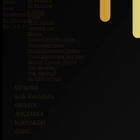
Школа
23 Февраля
Акции
8 Марта
Университет/Колледж
9 Мая
До 1500 рублей
ТОП товары
Каталог
Детский сад
Школа
Университет/Колледж
Латексные шары
Фольгированные цифры
Фольгированные фигурки
Звезды, Сердца, Круги
Ура, мальчик!
Ура, девочка!
До 1500 рублей
ОТЗЫВЫ
КАК ЗАКАЗАТЬ
ОПЛАТА
ДОСТАВКА
КОНТАКТЫ
О НАС