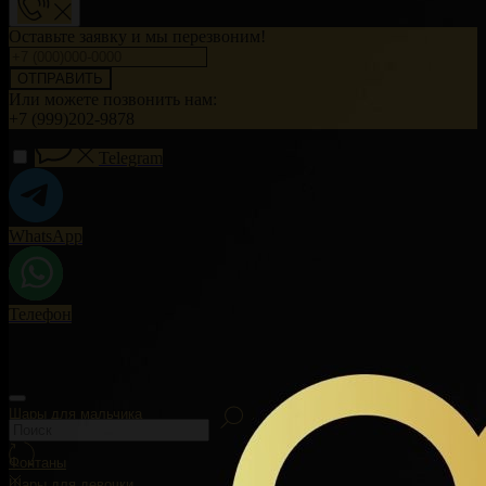
Оставьте заявку и мы перезвоним!
ОТПРАВИТЬ
Или можете позвонить нам:
+7 (999)202-9878
Telegram
WhatsApp
Телефон
Шары для мальчика
Фонтаны
Шары для девочки