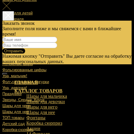
Шары для детей
14 Февраля
Заказать звонок
Заполните поля ниже и мы свяжемся с вами в ближайшее
23 Февраля
время!
8 Марта
Отправить
9 Мая
Нажимая кнопку "Отправить" Вы даете согласие на обработку
Выписка
ваших персональных данных.
Латексные шары
Фольгированные цифры
Ура, мальчик!
Фольгированные фигурки
ГЛАВНАЯ
Ура, девочка!
КАТАЛОГ ТОВАРОВ
Праздники
Шары для мальчика
Звезды, Сердца, Круги
Шары для девочки
Шары для него
Шары для него
Шары для нее
Шары для нее
Фонтаны
ТОП товары
Коробка сюрприз
Детский сад
Акции
Коробка-сюрприз
14 Февраля