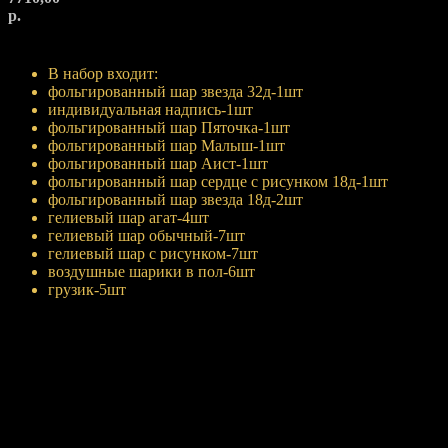
р.
Купить
В набор входит:
фольгированный шар звезда 32д-1шт
индивидуальная надпись-1шт
фольгированный шар Пяточка-1шт
фольгированный шар Малыш-1шт
фольгированный шар Аист-1шт
фольгированный шар сердце с рисунком 18д-1шт
фольгированный шар звезда 18д-2шт
гелиевый шар агат-4шт
гелиевый шар обычный-7шт
гелиевый шар с рисунком-7шт
воздушные шарики в пол-6шт
грузик-5шт