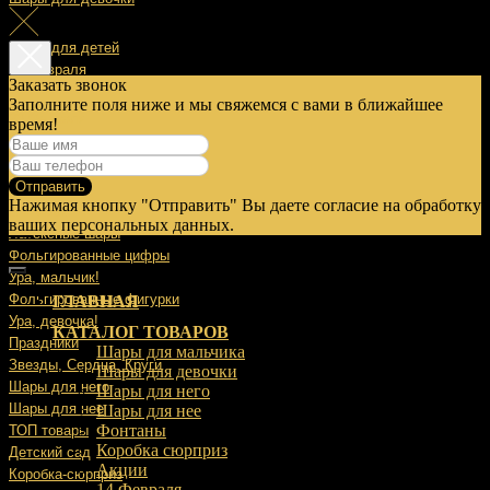
Шары для детей
14 Февраля
Заказать звонок
Заполните поля ниже и мы свяжемся с вами в ближайшее
23 Февраля
время!
8 Марта
Отправить
9 Мая
Нажимая кнопку "Отправить" Вы даете согласие на обработку
Выписка
ваших персональных данных.
Латексные шары
Фольгированные цифры
Ура, мальчик!
Фольгированные фигурки
ГЛАВНАЯ
Ура, девочка!
КАТАЛОГ ТОВАРОВ
Праздники
Шары для мальчика
Звезды, Сердца, Круги
Шары для девочки
Шары для него
Шары для него
Шары для нее
Шары для нее
Фонтаны
ТОП товары
Коробка сюрприз
Детский сад
Акции
Коробка-сюрприз
14 Февраля