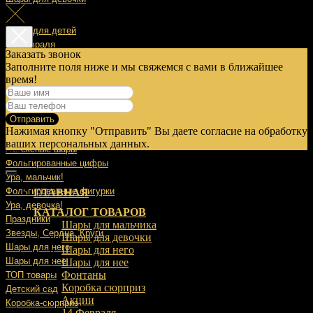
Шары для детей
14 Февраля
Заказать звонок
Заполните поля ниже и мы свяжемся с вами в ближайшее
23 Февраля
время!
8 Марта
Отправить
9 Мая
Нажимая кнопку "Отправить" Вы даете согласие на обработку
Выписка
ваших персональных данных.
Латексные шары
Фольгированные цифры
Ура, мальчик!
Фольгированные фигурки
ГЛАВНАЯ
Ура, девочка!
КАТАЛОГ ТОВАРОВ
Праздники
Шары для мальчика
Звезды, Сердца, Круги
Шары для девочки
Шары для него
Шары для него
Шары для нее
Шары для нее
Фонтаны
ТОП товары
Коробка сюрприз
Детский сад
Акции
Коробка-сюрприз
14 Февраля