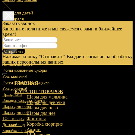
Шары для детей
14 Февраля
Заказать звонок
Заполните поля ниже и мы свяжемся с вами в ближайшее
23 Февраля
время!
8 Марта
Отправить
9 Мая
Нажимая кнопку "Отправить" Вы даете согласие на обработку
Выписка
ваших персональных данных.
Латексные шары
Фольгированные цифры
Ура, мальчик!
Фольгированные фигурки
ГЛАВНАЯ
Ура, девочка!
КАТАЛОГ ТОВАРОВ
Праздники
Шары для мальчика
Звезды, Сердца, Круги
Шары для девочки
Шары для него
Шары для него
Шары для нее
Шары для нее
Фонтаны
ТОП товары
Коробка сюрприз
Детский сад
Акции
Коробка-сюрприз
14 Февраля