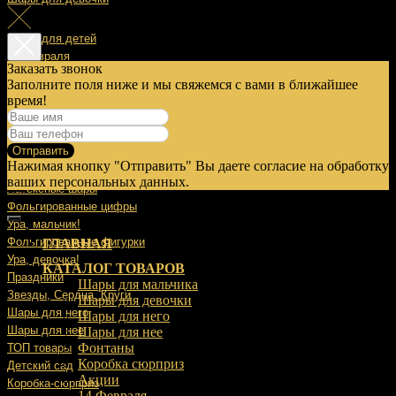
Шары для детей
14 Февраля
Заказать звонок
Заполните поля ниже и мы свяжемся с вами в ближайшее
23 Февраля
время!
8 Марта
Отправить
9 Мая
Нажимая кнопку "Отправить" Вы даете согласие на обработку
Выписка
ваших персональных данных.
Латексные шары
Фольгированные цифры
Ура, мальчик!
Фольгированные фигурки
ГЛАВНАЯ
Ура, девочка!
КАТАЛОГ ТОВАРОВ
Праздники
Шары для мальчика
Звезды, Сердца, Круги
Шары для девочки
Шары для него
Шары для него
Шары для нее
Шары для нее
Фонтаны
ТОП товары
Коробка сюрприз
Детский сад
Акции
Коробка-сюрприз
14 Февраля