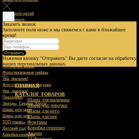
Шары для детей
14 Февраля
Заказать звонок
Заполните поля ниже и мы свяжемся с вами в ближайшее
23 Февраля
время!
8 Марта
Отправить
9 Мая
Нажимая кнопку "Отправить" Вы даете согласие на обработку
Выписка
ваших персональных данных.
Латексные шары
Фольгированные цифры
Ура, мальчик!
Фольгированные фигурки
ГЛАВНАЯ
Ура, девочка!
КАТАЛОГ ТОВАРОВ
Праздники
Шары для мальчика
Звезды, Сердца, Круги
Шары для девочки
Шары для него
Шары для него
Шары для нее
Шары для нее
Фонтаны
ТОП товары
Коробка сюрприз
Детский сад
Акции
Коробка-сюрприз
14 Февраля