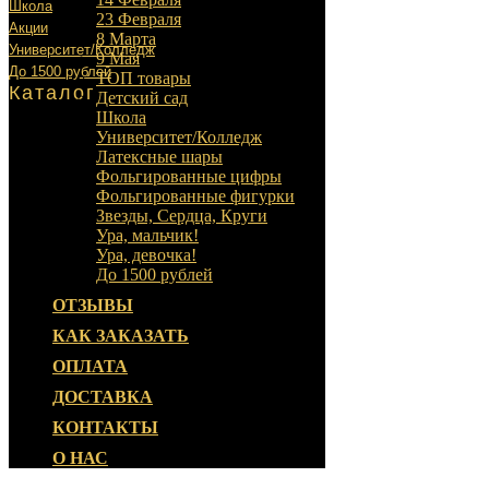
Школа
23 Февраля
Акции
8 Марта
Университет/Колледж
9 Мая
До 1500 рублей
ТОП товары
Каталог
Детский сад
Школа
Университет/Колледж
Латексные шары
Фольгированные цифры
Фольгированные фигурки
Звезды, Сердца, Круги
Ура, мальчик!
Ура, девочка!
До 1500 рублей
ОТЗЫВЫ
КАК ЗАКАЗАТЬ
ОПЛАТА
ДОСТАВКА
КОНТАКТЫ
О НАС