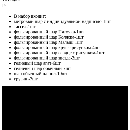
р.
В набор входит:
метровый шар с индивидуальной надписью-1шт
тассел-1шт
фольгированный шар Пяточка-1шт
фольгированный шар Коляска-1шт
фольгированный шар Малыш-1шт
фольгированный шар круг с рисунком-4шт
фольгированный шар сердце с рисунком-1шт
фольгированный шар звезда-3шт
гелиевый шар агат-6шт
гелиевый шар обычный-7шт
шар обычный на пол-19шт
грузик -7шт