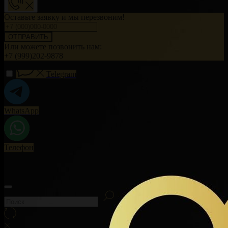
Оставьте заявку и мы перезвоним!
ОТПРАВИТЬ
Или можете позвонить нам:
+7 (999)202-9878
Telegram
WhatsApp
Телефон