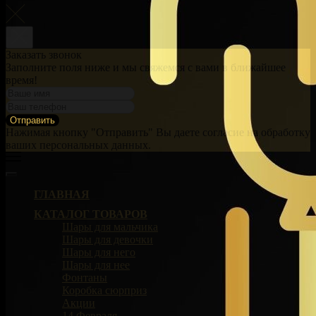
Заказать звонок
Заполните поля ниже и мы свяжемся с вами в ближайшее
время!
Отправить
Нажимая кнопку "Отправить" Вы даете согласие на обработку
ваших персональных данных.
ГЛАВНАЯ
КАТАЛОГ ТОВАРОВ
Шары для мальчика
Шары для девочки
Шары для него
Шары для нее
Фонтаны
Коробка сюрприз
Акции
14 Февраля