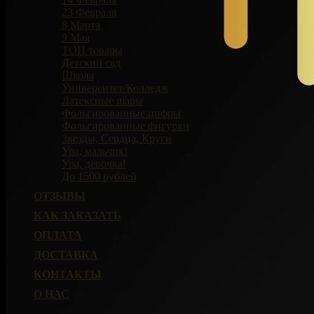
23 Февраля
8 Марта
9 Мая
ТОП товары
Детский сад
Школа
Университет/Колледж
Латексные шары
Фольгированные цифры
Фольгированные фигурки
Звезды, Сердца, Круги
Ура, мальчик!
Ура, девочка!
До 1500 рублей
ОТЗЫВЫ
КАК ЗАКАЗАТЬ
ОПЛАТА
ДОСТАВКА
КОНТАКТЫ
О НАС