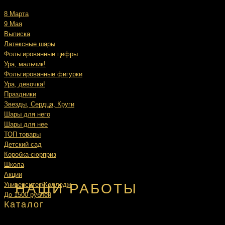
8 Марта
9 Мая
Выписка
Латексные шары
Фольгированные цифры
Ура, мальчик!
Фольгированные фигурки
Ура, девочка!
Праздники
Звезды, Сердца, Круги
Шары для него
Шары для нее
ТОП товары
Детский сад
Коробка-сюрприз
Школа
Акции
НАШИ РАБОТЫ
Университет/Колледж
До 1500 рублей
Каталог