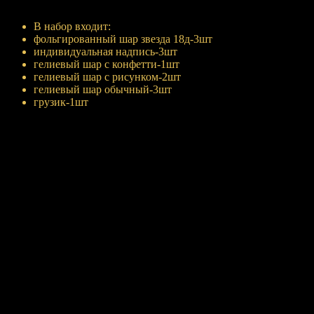
Купить
В набор входит:
фольгированный шар звезда 18д-3шт
индивидуальная надпись-3шт
гелиевый шар с конфетти-1шт
гелиевый шар с рисунком-2шт
гелиевый шар обычный-3шт
грузик-1шт