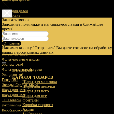
Шары для детей
14 Февраля
Заказать звонок
Заполните поля ниже и мы свяжемся с вами в ближайшее
23 Февраля
время!
8 Марта
Отправить
9 Мая
Нажимая кнопку "Отправить" Вы даете согласие на обработку
Выписка
ваших персональных данных.
Латексные шары
Фольгированные цифры
Ура, мальчик!
Фольгированные фигурки
ГЛАВНАЯ
Ура, девочка!
КАТАЛОГ ТОВАРОВ
Праздники
Шары для мальчика
Звезды, Сердца, Круги
Шары для девочки
Шары для него
Шары для него
Шары для нее
Шары для нее
Фонтаны
ТОП товары
Коробка сюрприз
Детский сад
Акции
Коробка-сюрприз
14 Февраля