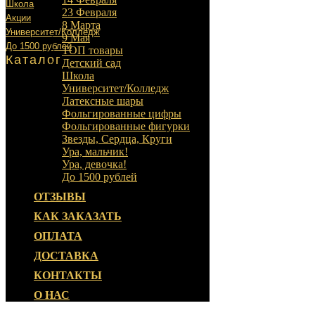
Школа
23 Февраля
Акции
8 Марта
Университет/Колледж
9 Мая
До 1500 рублей
ТОП товары
Каталог
Детский сад
Школа
Университет/Колледж
Латексные шары
Фольгированные цифры
Фольгированные фигурки
Звезды, Сердца, Круги
Ура, мальчик!
Ура, девочка!
До 1500 рублей
ОТЗЫВЫ
КАК ЗАКАЗАТЬ
ОПЛАТА
ДОСТАВКА
КОНТАКТЫ
О НАС