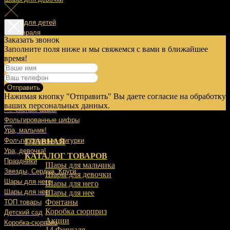
Шары для детей
14 Февраля
Заказать звонок
Заполните поля ниже и мы свяжемся с вами в ближайшее
23 Февраля
время!
8 Марта
Отправить
9 Мая
Нажимая кнопку "Отправить" Вы даете согласие на обработку
Выписка
ваших персональных данных.
Латексные шары
Фольгированные цифры
Ура, мальчик!
Фольгированные фигурки
ГЛАВНАЯ
Ура, девочка!
КАТАЛОГ ТОВАРОВ
Праздники
Шары для мальчика
Звезды, Сердца, Круги
Шары для девочки
Шары для него
Шары для него
Шары для нее
Шары для нее
Фонтаны
ТОП товары
Коробка сюрприз
Детский сад
Акции
Коробка-сюрприз
14 Февраля